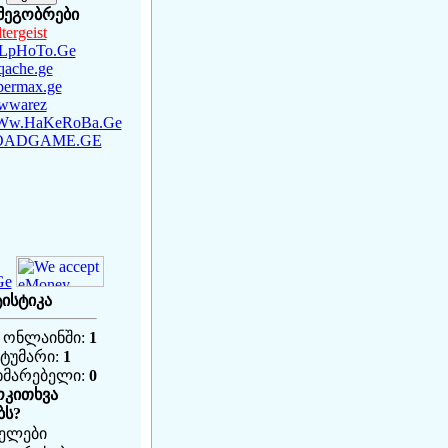
 მეგობრები
tergeist
LpHoTo.Ge
qache.ge
permax.ge
wwarez
Ww.HaKeRoBa.Ge
OADGAME.GE
ტისტიკა
 ონლაინში:
1
სტუმარი:
1
ხმარებელი:
0
ოკითხვა
ბს?
ელები