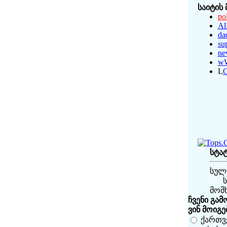
საიტის
pol
Al
da
su
ne
w
L
სტა
სულ
მომ
ჩვენი გამ
ვინ მოიგე
ქართვ