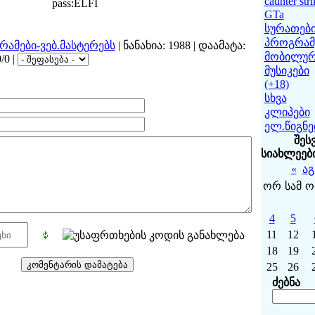
caunter stri
pass:ELFI
GTa
სურათებ
პროგრამე
ამები-ვებ.მასტერებს
| ნანახია: 1988 | დაამატა:
მობილურ
/0 |
მუსიკები
(+18)
სხვა
კლიპები
ელ.წიგნე
შეს
სიახლეებ
«
აგ
ორ
სამ
ო
4
5
11
12
18
19
25
26
ძებნა